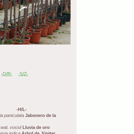
-Q/R-
-S/Z-
-H/L-
ia paniculata
Jabonero de la
wat. vossii
Lluvia de oro
emia indica
Arbol de Júpiter