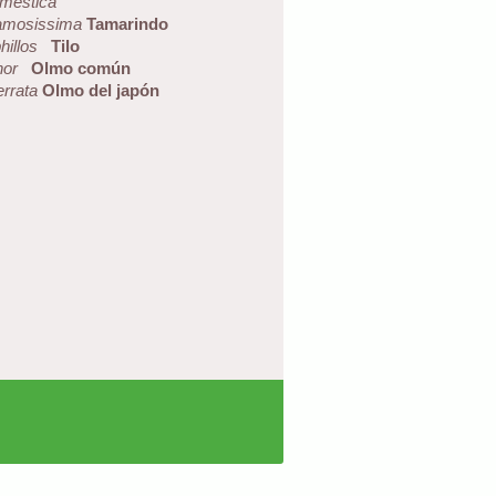
mestica
amosissima
Tamarindo
phillos
Tilo
nor
Olmo común
errata
Olmo del japón