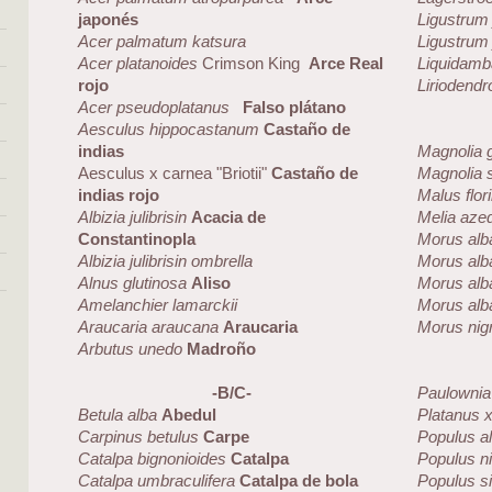
japonés
Ligustrum
Acer palmatum katsura
Ligustrum
Acer platanoides
Crimson King
Arce Real
Liquidamba
rojo
Liriodendro
Acer pseudoplatanus
Falso plátano
Aesculus hippocastanum
Castaño de
indias
Magnolia g
Aesculus x carnea "Briotii"
Castaño de
Magnolia 
indias rojo
Malus flor
Albizia julibrisin
Acacia de
Melia aze
Constantinopla
Morus alb
Albizia julibrisin ombrella
Morus alb
Alnus glutinosa
Aliso
Morus alb
Amelanchier lamarckii
Morus alb
Araucaria araucana
Araucaria
Morus nig
Arbutus unedo
Madroño
-B/C-
Paulownia 
Betula alba
Abedul
Platanus x
Carpinus betulus
Carpe
Populus a
Catalpa bignonioides
Catalpa
Populus n
Catalpa umbraculifera
Catalpa de bola
Populus s