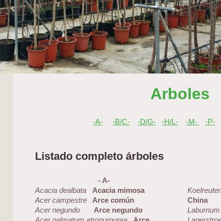
Arboles
-A-
-B/C-
-D/G-
-H/L-
-M-
-P-
Listado completo árboles
- A-
Acacia dealbata
Acacia mimosa
Koelreuter
Acer campestre
Arce común
China
Acer negundo
Arce negundo
Laburnum 
Acer palmatum atropurpurea
Arce
Lagerstro