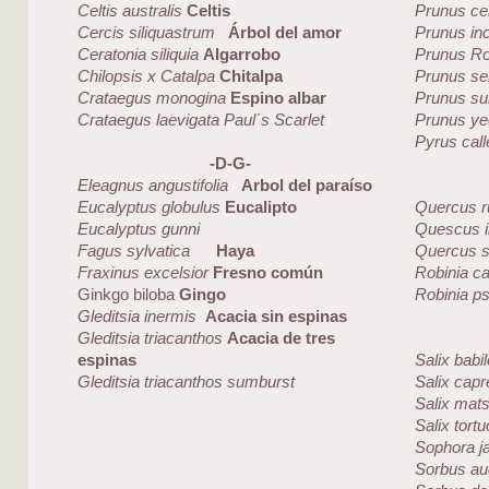
Celtis australis
Celtis
Prunus cer
Cercis siliquastrum
Árbol del amor
Prunus in
Ceratonia siliquia
Algarrobo
Prunus Ro
Chilopsis x Catalpa
Chitalpa
Prunus se
Crataegus monogina
Espino albar
Prunus sub
Crataegus laevigata Paul´s Scarlet
Prunus ye
Pyrus cal
-D-G-
Eleagnus angustifolia
Arbol del paraíso
Eucalyptus globulus
Eucalipto
Quercus r
Eucalyptus gunni
Quescus i
Fagus sylvatica
Haya
Quercus s
Fraxinus excelsior
Fresno común
Robinia c
Ginkgo biloba
Gingo
Robinia p
Gleditsia inermis
Acacia sin espinas
Gleditsia triacanthos
Acacia de tres
espinas
Salix babi
Gleditsia triacanthos sumburst
Salix capr
Salix mat
Salix tort
Sophora j
Sorbus au