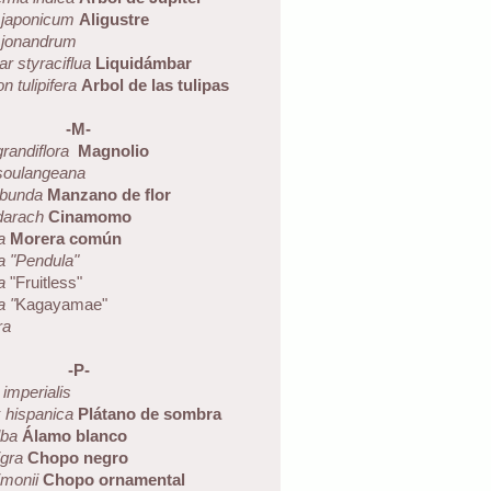
 japonicum
Aligustre
 jonandrum
r styraciflua
Liquidámbar
n tulipifera
Arbol de las tulipas
-M-
randiflora
Magnolio
soulangeana
ibunda
Manzano de flor
darach
Cinamomo
a
Morera común
a
"Pendula"
a
"Fruitless"
a "
Kagayamae"
ra
-P-
imperialis
 hispanica
Plátano de sombra
lba
Álamo blanco
igra
Chopo negro
imonii
Chopo ornamental