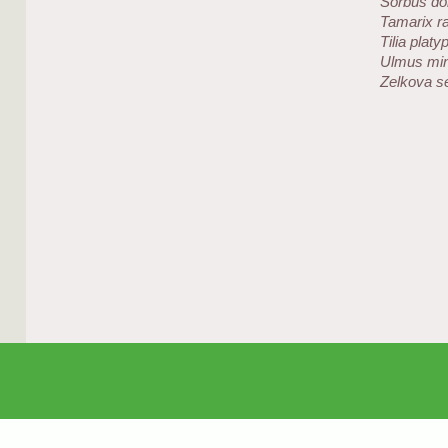
Sorbus do
Tamarix r
Tilia platy
Ulmus mi
Zelkova s