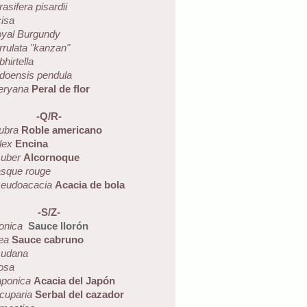
asifera pisardii
cisa
yal Burgundy
rrulata "kanzan"
hirtella
doensis
pendula
leryana
Peral de flor
-Q/R-
ubra
Roble americano
lex
Encina
uber
Alcornoque
asque rouge
seudoacacia
Acacia de bola
-S/Z-
lonica
Sauce llorón
ea
Sauce cabruno
sudana
uosa
aponica
Acacia del Japón
cuparia
Serbal del cazador