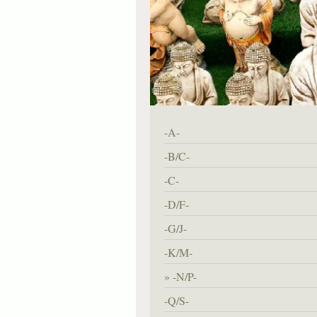
-A-
-B/C-
-C-
-D/F-
-G/J-
-K/M-
-N/P-
-Q/S-