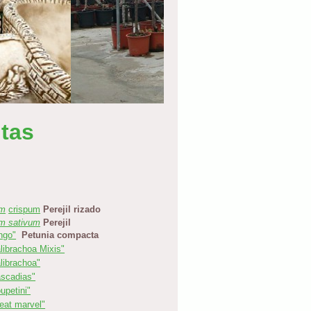
ntas
um
crispum
Perejil rizado
um sativum
Perejil
ngo"
Petunia compacta
librachoa Mixis"
librachoa"
scadias"
upetini"
eat marvel"