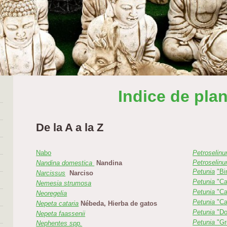
Indice de pla
De la A a la Z
Nabo
Petroselin
Petroselin
Nandina domestica
Nandina
Petunia
"Bi
Narcissus
Narciso
Petunia
"Ca
Nemesia strumosa
Petunia
"Ca
Neoregelia
Petunia
"Ca
Nepeta cataria
Nébeda,
Hierba de gatos
Petunia
"Do
Nepeta faassenii
Petunia
"Gr
Nephentes spp.