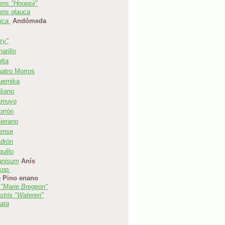
ens "Hoopsii"
ens glauca
nica
Andómeda
zy"
arillo
lta
uatro Morros
uernika
liano
amuyo
orrón
jerano
rense
adrón
uillo
 anisum
Anís
spp.
o
Pino enano
 "Marie Bregeon"
stris "Watereri"
ata