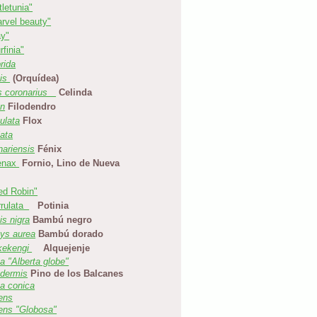
ttletunia"
rvel beauty"
y"
rfinia"
rida
sis
(Orquídea)
s coronarius
Celinda
on
Filodendro
ulata
Flox
ata
ariensis
Fénix
enax
Fornio, Lino de Nueva
ed Robin"
rrulata
Potinia
is nigra
Bambú negro
hys aurea
Bambú dorado
lkekengi
Alquejenje
a "Alberta globe"
odermis
Pino de los Balcanes
a conica
ens
ens "Globosa"