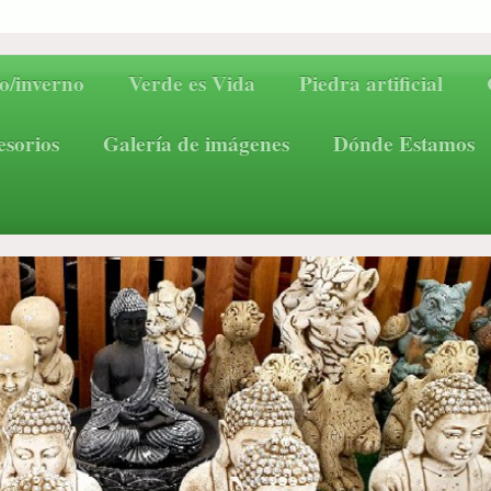
o/inverno
Verde es Vida
Piedra artificial
esorios
Galería de imágenes
Dónde Estamos