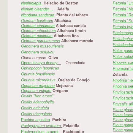
Nephrolepis
Helecho de Boston
Petunia
"Li
Nerium oleander
Adelfa
Petunia
"Ma
Nicotiana sanderae
Planta del tabaco
Petunia
"Ra
Ocimum basilicum
Albahaca
Petunia
"Su
Ocimum cinnamom
Albahaca canela
Petunia hyb
Ocimum citriodorum
Albahaca limón
Phalaenop
Ocimum minimum
Albahaca fina
Philadephu
Ocimum purpurascens
Albahaca morada
Philodendr
Oenothera missouriensis
Phlox panic
Oenothera siskiyou
Phlox subul
Olaea europae
Olivo
Phoenix can
Operculicarya decaryi
Opercularia
Ophiopogon japonicus
Phornium t
Opuntia brasiliensis
Zelanda
Opuntia microdasys
Orejas de Conejo
Photinia
"R
Origanum majorana
Mejorana
Photinia se
Origanum vulgare
Orégano
Phyllostach
Oxalis "Iron cross"
Phyllostac
Oxalis adenophylla
Physalis a
Oxalis articulata
Picea glauc
Oxalis triangularis
Pinus leuc
Pachira aquatica
Pachira
Picea glauc
Picea pung
Pachyphytum oviferum
Peladilla
Picea pung
Pachypodium lamerei
Pachipodio