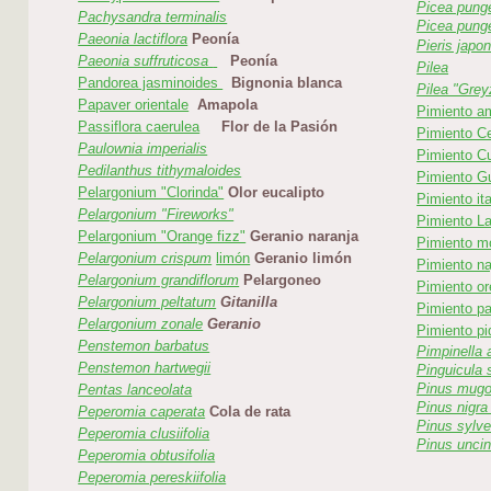
Picea pung
Pachysandra terminalis
Picea pung
Paeonia lactiflora
Peonía
Pieris japo
Paeonia suffruticosa
Peonía
Pilea
Pandorea jasminoides
Bignonia blanca
Pilea "Grey
Papaver orientale
Amapola
Pimiento am
Passiflora caerulea
Flor de la Pasión
Pimiento Ce
Paulownia imperialis
Pimiento C
Pedilanthus tithymaloides
Pimiento G
Pelargonium "Clorinda"
Olor eucalipto
Pimiento ita
Pelargonium "Fireworks"
Pimiento L
Pelargonium "Orange fizz"
Geranio naranja
Pimiento m
Pelargonium crispum
limón
Geranio limón
Pimiento na
Pelargonium grandiflorum
Pelargoneo
Pimiento o
Pelargonium peltatum
Gitanilla
Pimiento p
Pelargonium zonale
Geranio
Pimiento piq
Penstemon barbatus
Pimpinella
Penstemon hartwegii
Pinguicula 
Pinus mug
Pentas lanceolata
Pinus nigra
Peperomia caperata
Cola de rata
Pinus sylve
Peperomia clusiifolia
Pinus uncin
Peperomia obtusifolia
Peperomia pereskiifolia