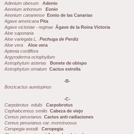
Adenium obesum
Adenio
Aeonium arboreum
Eonio
Aeonium canariense
Eonio de las Canarias
Agave americana
Pita
Agave victoriae - reginae
Ágave de la Reina Victoria
Aloe saponaria
Aloe variegata L.
Pechuga de Perdiz
Aloe vera
Aloe vera
Aptenia cordiflora
Argyroderma octophyllum
Astrophytum asterias
Bonete de obispo
Astrophytum ornatum
Cactus estrella
-B-
Borzicactus aureispinus
-C-
Carpobrotus edulis
Carpobrotus
Cephalocereus senilis
Cabeza de viejo
Cereus peruvianu
s
Cactus anti-radiaciones
Cereus peruvianus var. monstruosus
Ceropegia woodii
Ceropegia