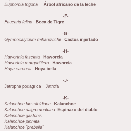
Euphorbia trigona
Árbol africano de la leche
-F-
Faucaria felina
Boca de Tigre
-G-
Gymnocalycium mihanovichii
Cactus injertado
-H-
Haworthia fasciata
Haworcia
Haworthia margaritifera
Haworcia
Hoya carnosa
Hoya bella
-J-
Jatropha podagrica Jatrofa
-K-
Kalanchoe blossfeldiana
Kalanchoe
Kalanchoe daigremontiana
Espinazo del diablo
Kalanchoe gastonis
Kalanchoe pinnata
Kalanchoe "prebella"