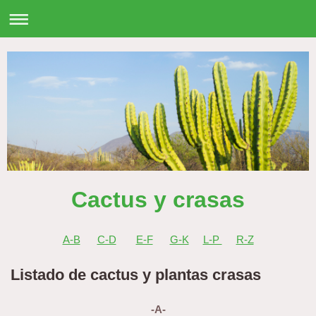
Cactus y crasas
A-B
C-D
E-F
G-K
L-P
R-Z
Listado de cactus y plantas crasas
-A-