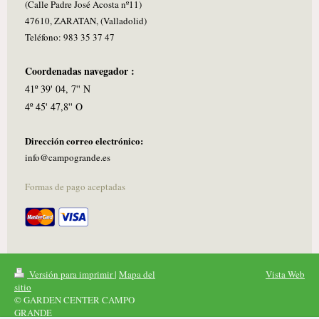
(Calle Padre José Acosta nº11)
47610, ZARATAN, (Valladolid)
Teléfono: 983 35 37 47
Coordenadas navegador :
41º 39' 04, 7'' N
4º 45' 47,8'' O
Dirección correo electrónico:
info@campogrande.es
Formas de pago aceptadas
Versión para imprimir
|
Mapa del
Vista Web
sitio
© GARDEN CENTER CAMPO
GRANDE